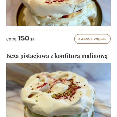
150
cena:
zł
Beza pistacjowa z konfiturą malinową