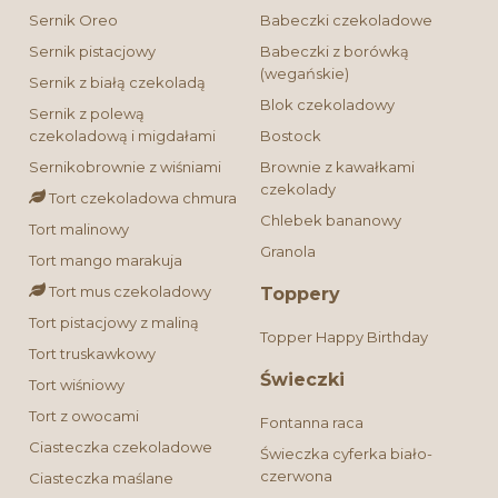
Sernik Oreo
Babeczki czekoladowe
Sernik pistacjowy
Babeczki z borówką
(wegańskie)
Sernik z białą czekoladą
Blok czekoladowy
Sernik z polewą
czekoladową i migdałami
Bostock
Sernikobrownie z wiśniami
Brownie z kawałkami
czekolady
Tort czekoladowa chmura
Chlebek bananowy
Tort malinowy
Granola
Tort mango marakuja
Tort mus czekoladowy
Toppery
Tort pistacjowy z maliną
Topper Happy Birthday
Tort truskawkowy
Świeczki
Tort wiśniowy
Tort z owocami
Fontanna raca
Ciasteczka czekoladowe
Świeczka cyferka biało-
czerwona
Ciasteczka maślane