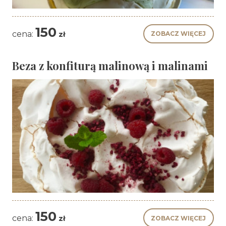
150
cena:
zł
Beza z konfiturą malinową i malinami
150
cena:
zł