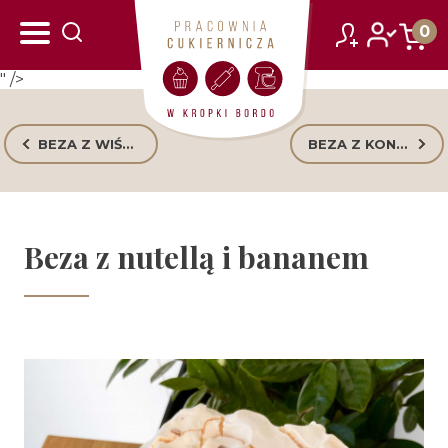
zarejestruj się
zaloguj się
0
" />
BEZA Z WIŚNIAMI I CZEKOLADĄ
BEZA Z KONFITURĄ MALINOWĄ I MALINAMI
Beza z nutellą i bananem