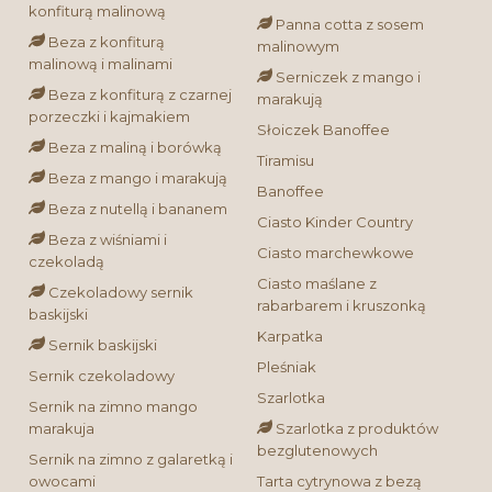
konfiturą malinową
Panna cotta z sosem
Beza z konfiturą
malinowym
malinową i malinami
Serniczek z mango i
Beza z konfiturą z czarnej
marakują
porzeczki i kajmakiem
Słoiczek Banoffee
Beza z maliną i borówką
Tiramisu
Beza z mango i marakują
Banoffee
Beza z nutellą i bananem
Ciasto Kinder Country
Beza z wiśniami i
Ciasto marchewkowe
czekoladą
Ciasto maślane z
Czekoladowy sernik
rabarbarem i kruszonką
baskijski
Karpatka
Sernik baskijski
Pleśniak
Sernik czekoladowy
Szarlotka
Sernik na zimno mango
marakuja
Szarlotka z produktów
bezglutenowych
Sernik na zimno z galaretką i
owocami
Tarta cytrynowa z bezą