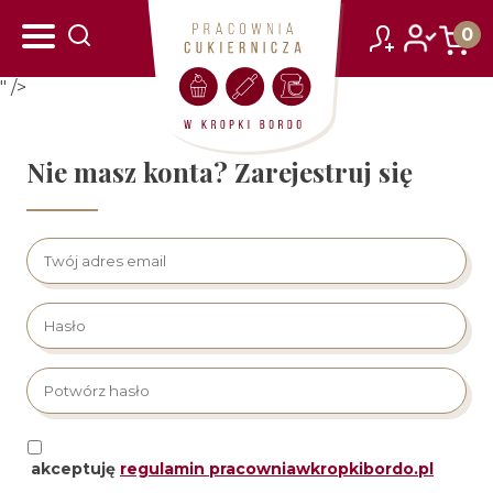
zarejestruj się
zaloguj się
0
" />
Nie masz konta? Zarejestruj się
akceptuję
regulamin pracowniawkropkibordo.pl