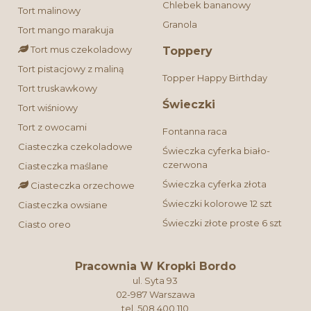
Chlebek bananowy
Tort malinowy
Granola
Tort mango marakuja
Tort mus czekoladowy
Toppery
Tort pistacjowy z maliną
Topper Happy Birthday
Tort truskawkowy
Świeczki
Tort wiśniowy
Tort z owocami
Fontanna raca
Ciasteczka czekoladowe
Świeczka cyferka biało-
czerwona
Ciasteczka maślane
Świeczka cyferka złota
Ciasteczka orzechowe
Świeczki kolorowe 12 szt
Ciasteczka owsiane
Świeczki złote proste 6 szt
Ciasto oreo
Pracownia W Kropki Bordo
ul. Syta 93
02-987 Warszawa
tel. 508 400 110