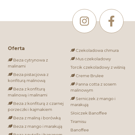
Oferta
Czekoladowa chmura
Mus czekoladowy
Beza cytrynowa z
malinami
Torcik czekoladowy z wiśnią
Beza pistacjowa z
Creme Brulee
konfiturą malinową
Panna cotta z sosem
Beza z konfiturą
malinowym
malinową i malinami
Serniczek z mango i
Beza z konfiturą z czarnej
marakują
porzeczki i kajmakiem
Słoiczek Banoffee
Beza z maliną i borówką
Tiramisu
Beza z mango i marakują
Banoffee
Beza z nutellą i bananem