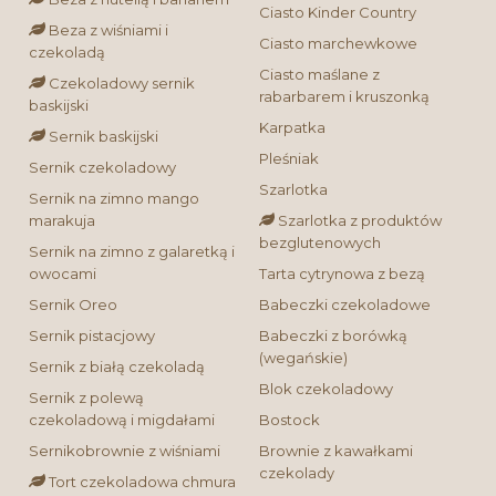
Ciasto Kinder Country
Beza z wiśniami i
Ciasto marchewkowe
czekoladą
Ciasto maślane z
Czekoladowy sernik
rabarbarem i kruszonką
baskijski
Karpatka
Sernik baskijski
Pleśniak
Sernik czekoladowy
Szarlotka
Sernik na zimno mango
marakuja
Szarlotka z produktów
bezglutenowych
Sernik na zimno z galaretką i
owocami
Tarta cytrynowa z bezą
Sernik Oreo
Babeczki czekoladowe
Sernik pistacjowy
Babeczki z borówką
(wegańskie)
Sernik z białą czekoladą
Blok czekoladowy
Sernik z polewą
czekoladową i migdałami
Bostock
Sernikobrownie z wiśniami
Brownie z kawałkami
czekolady
Tort czekoladowa chmura